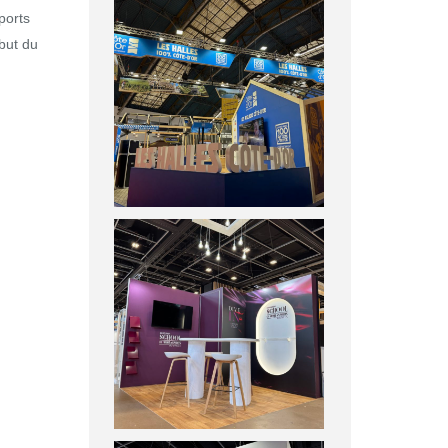
ports
but du