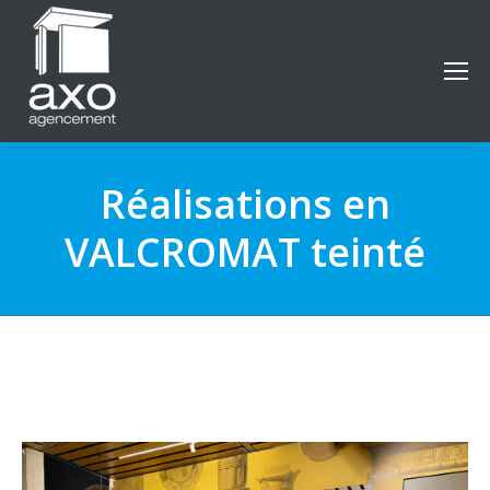
Réalisations en
VALCROMAT teinté